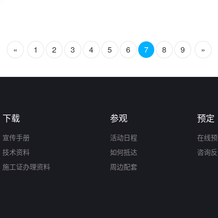
«
1
2
3
4
5
6
7
8
9
»
下载
参观
预定
宣传手册
活动日程
在线预
技术资料
如何抵达
咨询反
施工证办理资料
周边配套