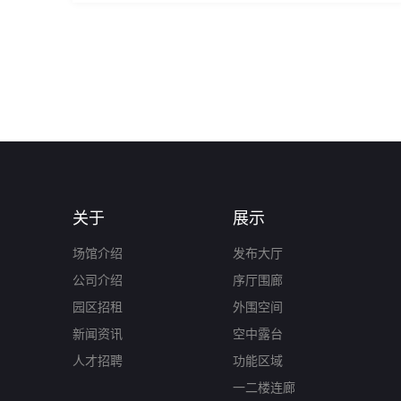
关于
展示
场馆介绍
发布大厅
公司介绍
序厅围廊
园区招租
外围空间
新闻资讯
空中露台
人才招聘
功能区域
一二楼连廊